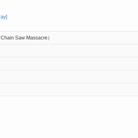
y]
ain Saw Massacre）