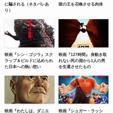
に騙される（ネタバレあ
獄の王を召喚させる肉体
り）
映画『シン・ゴジラ』スク
映画『127時間』 身動き取
ラップ＆ビルドに込められ
れない死の淵から1人の男
た日本への熱い想い
を生還させたもの
映画『わたしは、ダニエ
映画『シュガー・ラッシ