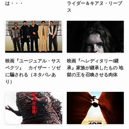
は・・・
ライダー＆キアヌ・リーブ
ス
映画『ユージュアル・サス
映画『へレディタリー/継
ペクツ』 カイザー・ソゼ
承』家族が継承したもの 地
に騙される（ネタバレあ
獄の王を召喚させる肉体
り）