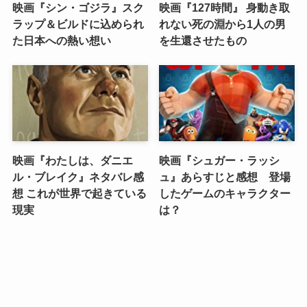
映画『シン・ゴジラ』スク
映画『127時間』 身動き取
ラップ＆ビルドに込められ
れない死の淵から1人の男
た日本への熱い想い
を生還させたもの
映画『わたしは、ダニエ
映画『シュガー・ラッシ
ル・ブレイク』ネタバレ感
ュ』あらすじと感想 登場
想 これが世界で起きている
したゲームのキャラクター
現実
は？