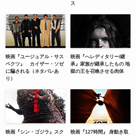
ス
映画『ユージュアル・サス
映画『へレディタリー/継
ペクツ』 カイザー・ソゼ
承』家族が継承したもの 地
に騙される（ネタバレあ
獄の王を召喚させる肉体
り）
映画『シン・ゴジラ』スク
映画『127時間』 身動き取