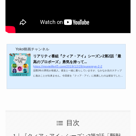
Yoko映画チャンネル
リアリティ番組『クィア・アイ』シーズン2第2話「最
高のプロポーズ」勇気を持って...
https://movielife45.com/2019/12/28/queereye-2-2
交際3年の男性が依頼人。彼女と一緒に暮らしていますが、なかなか次のステップ
に進みことが出来ません。今回彼を『クィア・アイ』に推薦したのは彼女でした。
変わって欲しいと思っている彼女。そんな彼女にプロポーズしたいと思っている男
性のためにファブ５は素敵なプロポーズを用意しました。https://youtu.be/l_XDtLNib
XA『クィア・アイ』シーズン2第2話「最高のプロポーズ」髪はモジャモジャ、手
入れは一切しない映画好きの男が、ついに前進する覚悟を決める。最高に感動的な
アカデミー賞もののプロポーズは、成功するのか？（出典...
目次