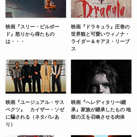
映画『スリー・ビルボー
映画『ドラキュラ』圧巻の
ド』怒りから得たもの
世界観と可愛いウィノナ・
は・・・
ライダー＆キアヌ・リーブ
ス
映画『ユージュアル・サス
映画『へレディタリー/継
ペクツ』 カイザー・ソゼ
承』家族が継承したもの 地
に騙される（ネタバレあ
獄の王を召喚させる肉体
り）