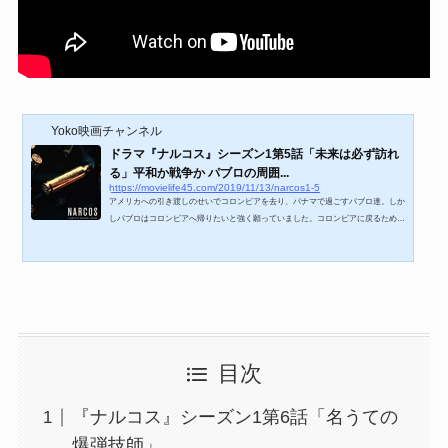
Yoko映画チャンネル
ドラマ『ナルコス』シーズン1第5話「未来は必ず訪れ
る」平和か戦争か パブロの周囲...
https://movielife45.com/2019/11/13/narcos1-5
アメリカへの引き渡しのせいでコロンビアを去り、パナマで過ごすパブロ達。しか
しパブロはコロンビアへ帰りたいと強く願っていました。コロンビアに戻るために
パブロがとった行動、それはコロンビア政府への脅しでもありました。パブロから
突きつけられた平和か戦争。コロンビアの政治家が選んだの道は？https://youtu.be/
S5sdYE7a3KU『ナルコス』シーズン1第5話「未来は必ず訪れる」Narcos: Season 1/
パブロの過激なやり方のせいで、麻薬組織全体がカリージョ大佐や政府と一触即発
状態に。一方、ペーニャは重要な証人エリサの安全確...
目次
『ナルコス』シーズン1第6話「名うての
爆弾技師」