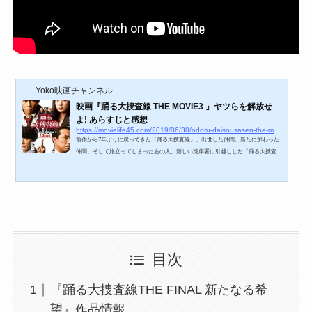
Yoko映画チャンネル
映画『踊る大捜査線 THE MOVIE3 』ヤツらを解放せ
よ! あらすじと感想
https://movielife45.com/2019/06/30/odoru-daisousasen-the-movie-3-yatsura-o-kaihou-seyo
前作から7年ぶりに戻ってきた『踊る大捜査線』。出世した仲間、新たに加わった
仲間、そして旅立ってしまったあの人。新しい湾岸署に引越しした『踊る大捜査
線』は新しい物語のスタートでもありました。https://youtu.be/iuvWLQ036u8『踊る
大捜査線 THE MOVIE3 』作品情報タイトル踊る大捜査線 THE MOVIE 3監督本広克
行公開2010年7月3日製作国日本時間2時間21分『踊る大捜査線 THE MOVIE3 』あら
すじ踊る大捜査線 THE MOVIE 3 ヤツらを解放せよ！ スタンダード・エディショ
ン 次々と進化し変貌を遂げていくお台場は、今やテロリストに...
目次
『踊る大捜査線THE FINAL 新たなる希
望』作品情報