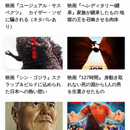
映画『ユージュアル・サス
映画『へレディタリー/継
ペクツ』 カイザー・ソゼ
承』家族が継承したもの 地
に騙される（ネタバレあ
獄の王を召喚させる肉体
り）
映画『シン・ゴジラ』スク
映画『127時間』 身動き取
ラップ＆ビルドに込められ
れない死の淵から1人の男
た日本への熱い想い
を生還させたもの