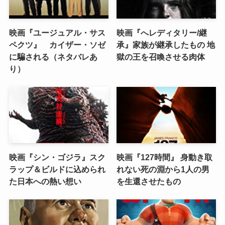
映画『ユージュアル・サス
映画『へレディタリー/継
ペクツ』 カイザー・ソゼ
承』家族が継承したもの 地
に騙される（ネタバレあ
獄の王を召喚させる肉体
り）
映画『シン・ゴジラ』スク
映画『127時間』 身動き取
ラップ＆ビルドに込められ
れない死の淵から1人の男
た日本への熱い想い
を生還させたもの