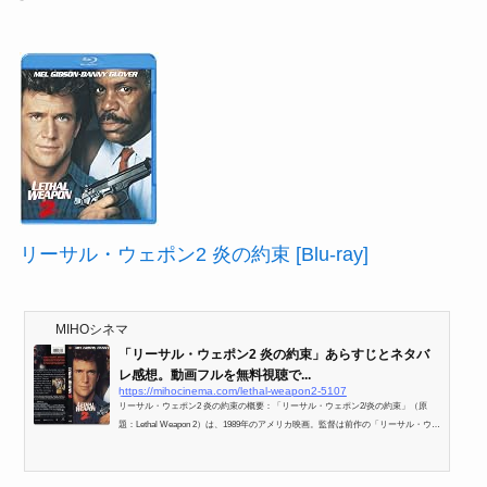
リーサル・ウェポン2 炎の約束 [Blu-ray]
MIHOシネマ
「リーサル・ウェポン2 炎の約束」あらすじとネタバ
レ感想。動画フルを無料視聴で...
https://mihocinema.com/lethal-weapon2-5107
リーサル・ウェポン2 炎の約束の概要：「リーサル・ウェポン2/炎の約束」（原
題：Lethal Weapon 2）は、1989年のアメリカ映画。監督は前作の「リーサル・ウェ
ポン」、「3人のゴースト」のリチャード・ドナー。主演も前作と同じ「マッドマ
ックス」シリーズ、「テキーラ・サンライズ」のメル・ギブソン。共演も前作と同
じ「刑事ジョン・ブック 目撃者」、「シルバラード」のダニー・グローヴァー。