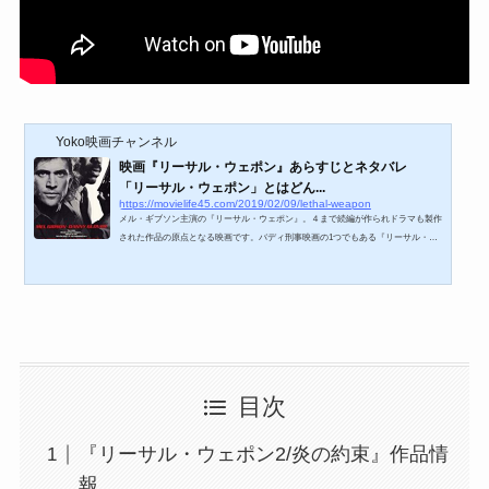
Yoko映画チャンネル
映画『リーサル・ウェポン』あらすじとネタバレ
「リーサル・ウェポン」とはどん...
https://movielife45.com/2019/02/09/lethal-weapon
メル・ギブソン主演の『リーサル・ウェポン』。４まで続編が作られドラマも製作
された作品の原点となる映画です。バディ刑事映画の1つでもある『リーサル・ウ
ェポン』ではメル・ギブソン演じる自殺願望のあるリッグスとベテラン黒人刑事の
マータフがコンビです。https://youtu.be/-tghYd27YDw『リーサル・ウェポン』作品
情報タイトルリーサル・ウェポン（Lethal Weapon）監督リチャード・ドナー公開1
987年6月13日製作国アメリカ時間1時間49分Rotten Tomatoes『リーサル・ウェポ
ン』あらすじリーサル・ウェポン （引用：MIHOシネマ）自...
目次
『リーサル・ウェポン2/炎の約束』作品情
報