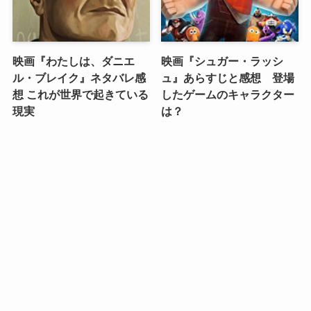
映画『わたしは、ダニエ
映画『シュガー・ラッシ
ル・ブレイク』ネタバレ感
ュ』あらすじと感想 登場
想 これが世界で起きている
したゲームのキャラクター
現実
は？