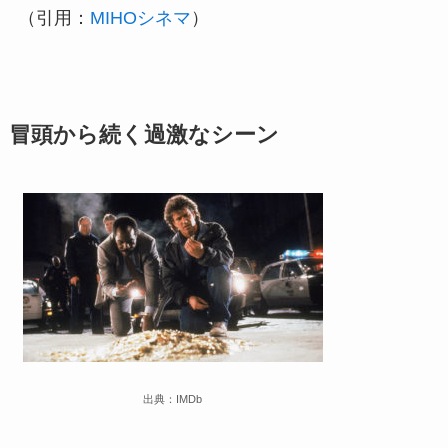
本作より重要なサブキャラクターとして参加した「レイジング・ブル」、「ワン
（引用：
MIHOシネマ
）
ス・アポン・ア・タイム・イン・アメリカ」のジョー・ペシ。他...
冒頭から続く過激なシーン
出典：IMDb