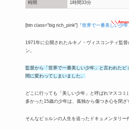
時間
1時間33分
＼＼Ama
[btn class=”big rich_pink”]
『世界で一番美しい少年
1971年に公開されたルキノ・ヴィスコンティ監
ン。
監督から「世界で一番美しい少年」と言われたビ
間に変わってしまいました。
どこに行っても「美しい少年」と呼ばれマスコミ
多かった15歳の少年は、孤独から傷つき心を閉ざ
そんなビョルンの人生を追ったドキュメンタリー