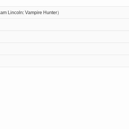
am Lincoln: Vampire Hunter
）
フ