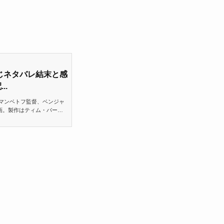
じネタバレ結末と感
..
マンベトフ監督、ベンジャ
画。製作はティム・バート
、史実とフィクションを合