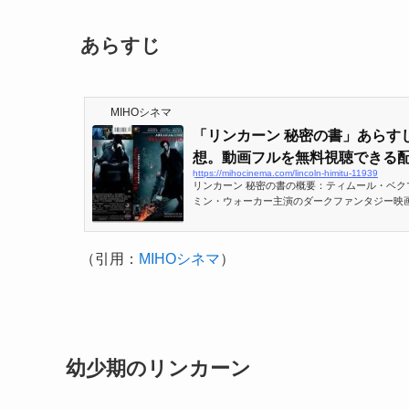
あらすじ
MIHOシネマ
「リンカーン 秘密の書」あらす
想。動画フルを無料視聴できる配.
https://mihocinema.com/lincoln-himitu-11939
リンカーン 秘密の書の概要：ティムール・ベク
ミン・ウォーカー主演のダークファンタジー映
ン。アメリカ大統領リンカーンを主人公にして
わせた作品。
（引用：
MIHOシネマ
）
幼少期のリンカーン