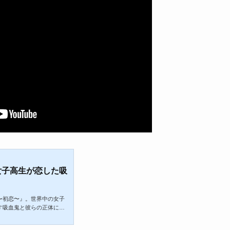
女子高生が恋した吸
〜初恋〜』。世界中の女子
す吸血鬼と彼らの正体に気
こではでベラが初めて知っ
ps://youtu.be/bZ