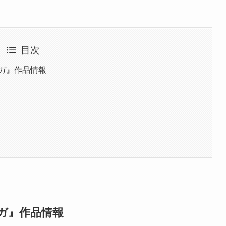
イライト 初恋 タイト
ャサリン・ハードウィック公開2
 Tomatoesあらすじ母の再
目次
ガ』作品情報
ガ』作品情報