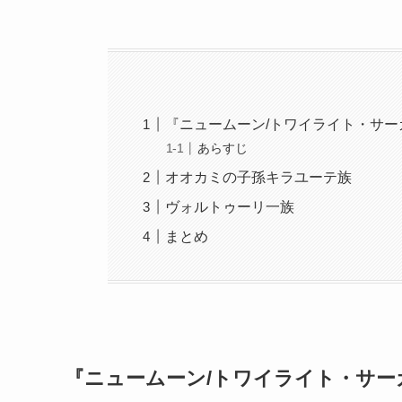
RLsp6g5yQ『トワイライト〜初恋〜』作品情報トワ
ルトワイライト〜初恋〜（Twilight）監督キ
009年4月4日製作国アメリカ時間2時間2分Rotten
婚を機に父親と暮らすため、ア...
『ニュームーン/トワイライト・サー
あらすじ
オオカミの子孫キラユーテ族
ヴォルトゥーリ一族
まとめ
『ニュームーン/トワイライト・サー