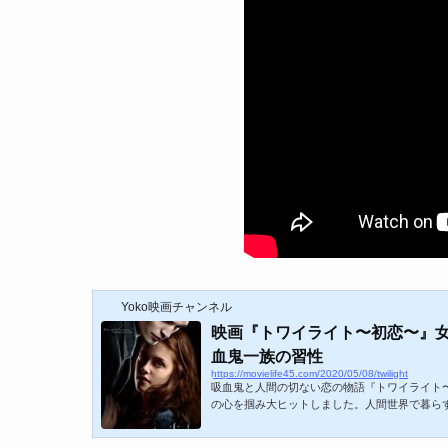
Yoko映画チャンネル
映画『トワイライト〜初恋〜』
血鬼一族の習性
https://movielife45.com/2020/05/08/twilight
吸血鬼と人間の切ない恋の物語『トワイライト
の心を掴み大ヒットしました。人間世界で暮ら
がついてしまった女子高生ベラの物語です。こ
た吸血鬼カレン一族の正体についてまとめてみました。htt