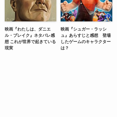
映画『わたしは、ダニエ
映画『シュガー・ラッシ
ル・ブレイク』ネタバレ感
ュ』あらすじと感想 登場
想 これが世界で起きている
したゲームのキャラクター
現実
は？