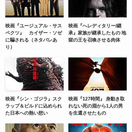
映画『ユージュアル・サス
映画『へレディタリー/継
ペクツ』 カイザー・ソゼ
承』家族が継承したもの 地
に騙される（ネタバレあ
獄の王を召喚させる肉体
り）
映画『シン・ゴジラ』スク
映画『127時間』 身動き取
ラップ＆ビルドに込められ
れない死の淵から1人の男
た日本への熱い想い
を生還させたもの