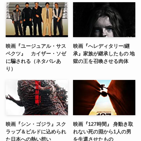
映画『ユージュアル・サス
映画『へレディタリー/継
ペクツ』 カイザー・ソゼ
承』家族が継承したもの 地
に騙される（ネタバレあ
獄の王を召喚させる肉体
り）
映画『シン・ゴジラ』スク
映画『127時間』 身動き取
ラップ＆ビルドに込められ
れない死の淵から1人の男
た日本への熱い想い
を生還させたもの