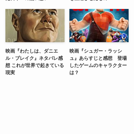
映画『わたしは、ダニエ
映画『シュガー・ラッシ
ル・ブレイク』ネタバレ感
ュ』あらすじと感想 登場
想 これが世界で起きている
したゲームのキャラクター
現実
は？