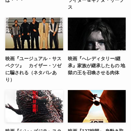
は・・・
ライダー＆キアヌ・リーブ
ス
映画『ユージュアル・サス
映画『へレディタリー/継
ペクツ』 カイザー・ソゼ
承』家族が継承したもの 地
に騙される（ネタバレあ
獄の王を召喚させる肉体
り）
映画『シン・ゴジラ』スク
映画『127時間』 身動き取