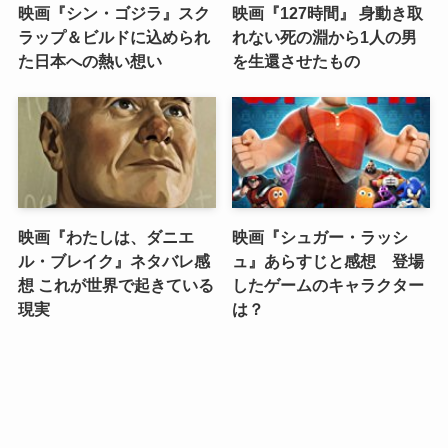
映画『シン・ゴジラ』スク
映画『127時間』 身動き取
ラップ＆ビルドに込められ
れない死の淵から1人の男
た日本への熱い想い
を生還させたもの
映画『わたしは、ダニエ
映画『シュガー・ラッシ
ル・ブレイク』ネタバレ感
ュ』あらすじと感想 登場
想 これが世界で起きている
したゲームのキャラクター
現実
は？