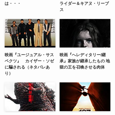
は・・・
ライダー＆キアヌ・リーブ
ス
映画『ユージュアル・サス
映画『へレディタリー/継
ペクツ』 カイザー・ソゼ
承』家族が継承したもの 地
に騙される（ネタバレあ
獄の王を召喚させる肉体
り）