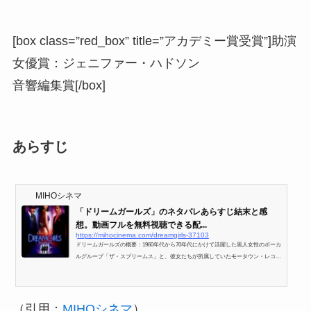
[box class=”red_box” title=”アカデミー賞受賞”]助演
女優賞：ジェニファー・ハドソン
音響編集賞[/box]
あらすじ
MIHOシネマ
「ドリームガールズ」のネタバレあらすじ結末と感
想。動画フルを無料視聴できる配...
https://mihocinema.com/dreamgirls-37103
ドリームガールズの概要：1960年代から70年代にかけて活躍した黒人女性のボーカ
ルグループ「ザ・スプリームス」と、彼女たちが所属していたモータウン・レコー
ドの創設者をモデルとした作品。当然ながら音楽シーンが最も印象に残るが、人種
差別を乗り越えてきた黒人アーティストの歴史も興味深い。
（引用：
MIHOシネマ
）