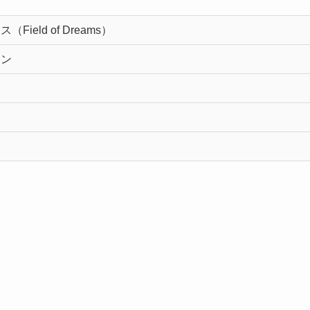
eld of Dreams）
ソン