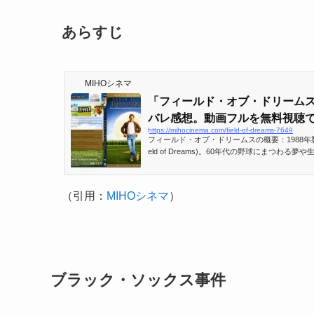
あらすじ
MIHOシネマ
「フィールド・オブ・ドリーム
バレ感想。動画フルを無料視聴で.
https://mihocinema.com/field-of-dreams-7649
フィールド・オブ・ドリームスの概要：1988年
eld of Dreams)。60年代の野球にまつわ
ー主演のファンタジー映画である。
（引用：
MIHOシネマ
）
ブラック・ソックス事件