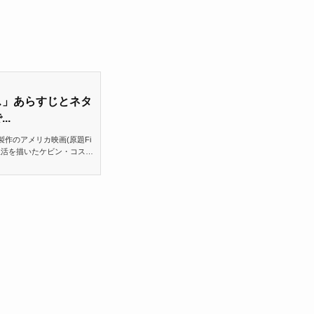
ス」あらすじとネタ
..
製作のアメリカ映画(原題Fi
る夢や生活を描いたケビン・コスナ