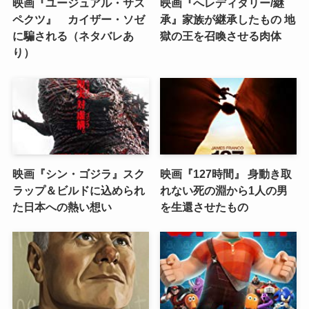
映画『ユージュアル・サス
映画『へレディタリー/継
ペクツ』 カイザー・ソゼ
承』家族が継承したもの 地
に騙される（ネタバレあ
獄の王を召喚させる肉体
り）
映画『シン・ゴジラ』スク
映画『127時間』 身動き取
ラップ＆ビルドに込められ
れない死の淵から1人の男
た日本への熱い想い
を生還させたもの