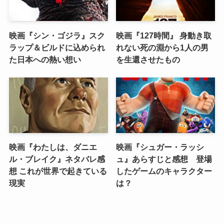
映画『シン・ゴジラ』スク
映画『127時間』 身動き取
ラップ＆ビルドに込められ
れない死の淵から1人の男
た日本への熱い想い
を生還させたもの
映画『わたしは、ダニエ
映画『シュガー・ラッシ
ル・ブレイク』ネタバレ感
ュ』あらすじと感想 登場
想 これが世界で起きている
したゲームのキャラクター
現実
は？