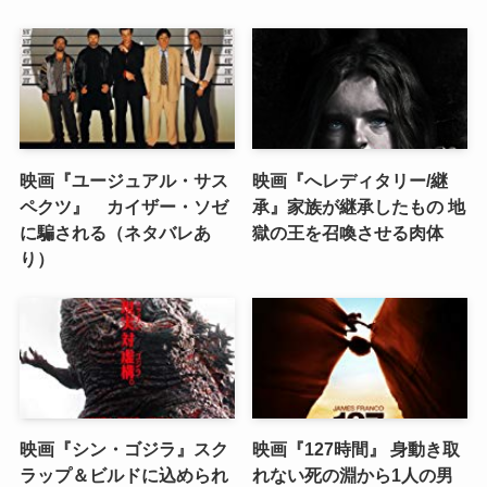
映画『ユージュアル・サス
映画『へレディタリー/継
ペクツ』 カイザー・ソゼ
承』家族が継承したもの 地
に騙される（ネタバレあ
獄の王を召喚させる肉体
り）
映画『シン・ゴジラ』スク
映画『127時間』 身動き取
ラップ＆ビルドに込められ
れない死の淵から1人の男