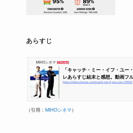
あらすじ
MIHOシネマ
1 Pocket
「キャッチ・ミー・イフ・ユー
レあらすじ結末と感想。動画フル.
https://mihocinema.com/catch-me-if-you-can-15602
（引用：
MIHOシネマ
）