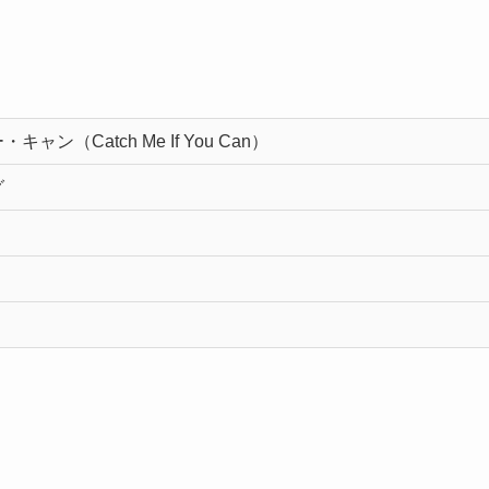
（Catch Me If You Can）
グ