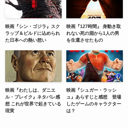
映画『シン・ゴジラ』スク
映画『127時間』 身動き取
ラップ＆ビルドに込められ
れない死の淵から1人の男
た日本への熱い想い
を生還させたもの
映画『わたしは、ダニエ
映画『シュガー・ラッシ
ル・ブレイク』ネタバレ感
ュ』あらすじと感想 登場
想 これが世界で起きている
したゲームのキャラクター
現実
は？