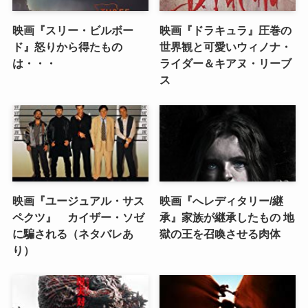
映画『スリー・ビルボー
映画『ドラキュラ』圧巻の
ド』怒りから得たもの
世界観と可愛いウィノナ・
は・・・
ライダー＆キアヌ・リーブ
ス
映画『ユージュアル・サス
映画『へレディタリー/継
ペクツ』 カイザー・ソゼ
承』家族が継承したもの 地
に騙される（ネタバレあ
獄の王を召喚させる肉体
り）